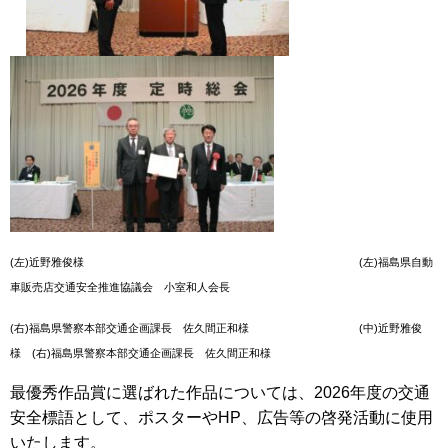
(左)近野雅俊様 (左)福島県自動
車販売店交通安全推進協議会 小室和人会長
(右)福島県警察本部交通企画課長 佐久間正和様 (中)近野雅俊
様 (右)福島県警察本部交通企画課長 佐久間正和様
最優秀作品賞に選ばれた作品については、2026年度の交通
安全標語として、ポスターやHP、広告等の啓発活動に使用
いたします。