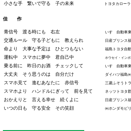
小さな手 繋いで守る 子の未来
トヨタカローラ
佳 作
青信号 渡る時にも 右左
いすゞ自動車
交通ルール 守る子どもに 教えられ
日産プリンス
命より 大事な予定は ひとつもない
福島トヨタ自
運転中 スマホに夢中 君自己中
ホウセイ・インポ
乗る前に 昨日のお酒 チェックして
いすゞ自動車
大丈夫 そう思うのは 自分だけ
ダイハツ福島
スマホ見て 進むあなたに 赤信号
三菱ふそうト
スマホより ハンドルにぎって 前を見て
ネッツトヨタ
おかえりと 言える幸せ 続くよに
日産プリンス
いつの日も 守る安全 その笑顔
㈱ホンダモビ