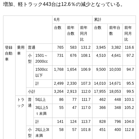
増加、軽トラック443台は12.6％の減少となっている。
6月
累計
台数
前年
前年
台数
前年台
前年
台数
同月
数
同月
比
比
登録
乗用
普通
765
583
131.2
3,945
3,382
116.6
自動
車
小
1501～
731
676
108.1
4,510
4,641
97.2
車
型
2000cc
1500cc
1,768
1,654
106.9
9,500
10,030
94.7
以下
計
2,499
2,330
107.3
14,010
14,671
95.5
小計
3,264
2,913
112.0
17,955
18,053
99.5
トラ
普
5t以上
86
77
111.7
462
448
103.1
ック
通
3t以上5
55
47
117.0
366
348
105.2
ｔ未満
計
141
124
113.7
828
796
104.0
小
2t以上3t
58
57
101.8
451
400
112.8
型
未満