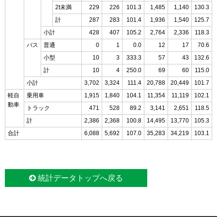
2t未満
229
226
101.3
1,485
1,140
130.3
計
287
283
101.4
1,936
1,540
125.7
小計
428
407
105.2
2,764
2,336
118.3
バス
普通
0
1
0.0
12
17
70.6
小型
10
3
333.3
57
43
132.6
計
10
4
250.0
69
60
115.0
小計
3,702
3,324
111.4
20,788
20,449
101.7
軽自
乗用車
1,915
1,840
104.1
11,354
11,119
102.1
動車
トラック
471
528
89.2
3,141
2,651
118.5
計
2,386
2,368
100.8
14,495
13,770
105.3
合計
6,088
5,692
107.0
35,283
34,219
103.1
統計データトップへ戻る